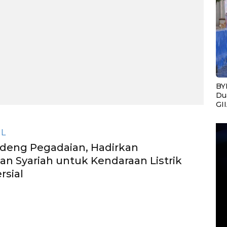
BY
Du
GI
IL
deng Pegadaian, Hadirkan
n Syariah untuk Kendaraan Listrik
rsial