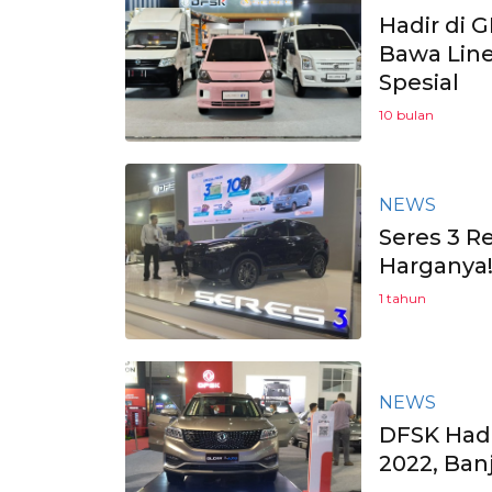
Hadir di 
Bawa Lin
Spesial
10 bulan
NEWS
Seres 3 R
Harganya
1 tahun
NEWS
DFSK Had
2022, Ban