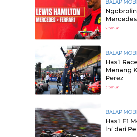
BALAP MOB
Ngobrolin
Mercedes,
2 tahun
BALAP MOB
Hasil Rac
Menang K
Perez
3 tahun
BALAP MOB
Hasil F1 
ini dari 