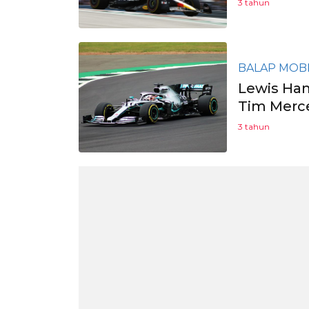
3 tahun
BALAP MOB
Lewis Ha
Tim Merce
3 tahun