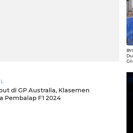
BY
Du
GI
IL
but di GP Australia, Klasemen
a Pembalap F1 2024