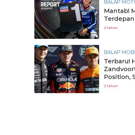
BALAP MOT
Mantab! M
Terdepan 
2 tahun
BALAP MOB
Terbaru! H
Zandvoort
Position,
2 tahun