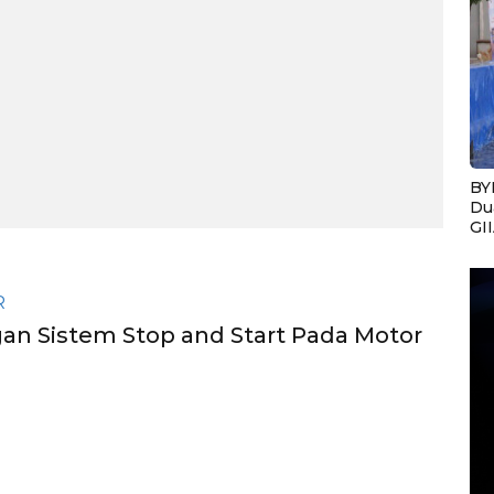
BY
Du
GI
R
n Sistem Stop and Start Pada Motor