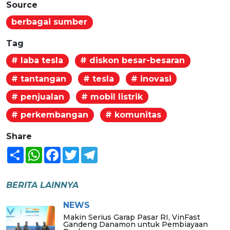
Source
berbagai sumber
Tag
# laba tesla
# diskon besar-besaran
# tantangan
# tesla
# inovasi
# penjualan
# mobil listrik
# perkembangan
# komunitas
Share
Share
WhatsApp
Facebook
Twitter
Telegram
BERITA LAINNYA
NEWS
Makin Serius Garap Pasar RI, VinFast
Gandeng Danamon untuk Pembiayaan