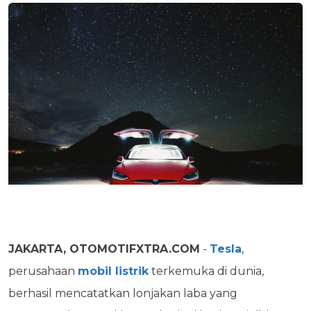
JAKARTA, OTOMOTIFXTRA.COM
-
Tesla
,
perusahaan
mobil listrik
terkemuka di dunia,
berhasil mencatatkan lonjakan laba yang