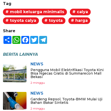
Tag
# mobil keluarga minimalis
# calya
# toyota calya
# toyota
# harga
Share
Share
WhatsApp
Facebook
Twitter
Telegram
BERITA LAINNYA
NEWS
Pengguna Mobil Elektrifikasi Toyota Kini
Bisa Ngecas Gratis di Summarecon Mall
Bekasi
2 minggu
NEWS
Gandeng Repsol, Toyota-BMW Mulai Uji
Bahan Bakar Sintetis
2 minggu