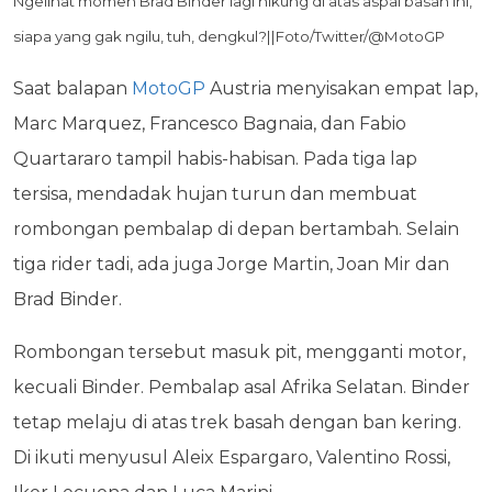
Ngelihat momen Brad Binder lagi nikung di atas aspal basah ini,
siapa yang gak ngilu, tuh, dengkul?||Foto/Twitter/@MotoGP
Saat balapan
MotoGP
Austria menyisakan empat lap,
Marc Marquez, Francesco Bagnaia, dan Fabio
Quartararo tampil habis-habisan. Pada tiga lap
tersisa, mendadak hujan turun dan membuat
rombongan pembalap di depan bertambah. Selain
tiga rider tadi, ada juga Jorge Martin, Joan Mir dan
Brad Binder.
Rombongan tersebut masuk pit, mengganti motor,
kecuali Binder. Pembalap asal Afrika Selatan. Binder
tetap melaju di atas trek basah dengan ban kering.
Di ikuti menyusul Aleix Espargaro, Valentino Rossi,