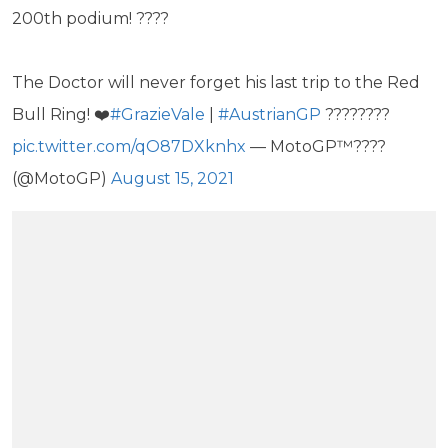
200th podium! ????
The Doctor will never forget his last trip to the Red
Bull Ring! ❤️
#GrazieVale
|
#AustrianGP
????????
pic.twitter.com/qO87DXknhx
— MotoGP™????
(@MotoGP)
August 15, 2021