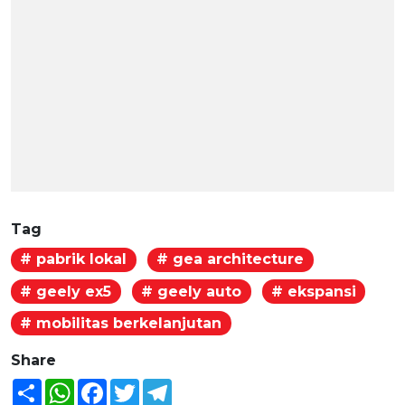
Tag
# pabrik lokal
# gea architecture
# geely ex5
# geely auto
# ekspansi
# mobilitas berkelanjutan
Share
Share
WhatsApp
Facebook
Twitter
Telegram