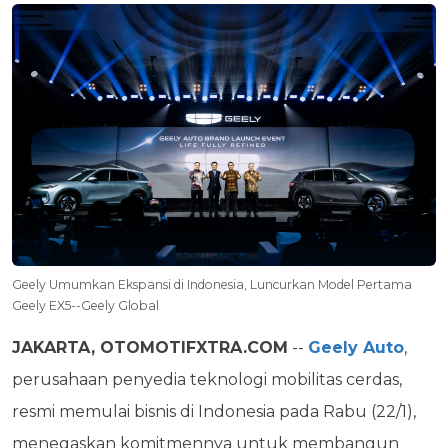
Geely Umumkan Ekspansi di Indonesia, Luncurkan Model Pertama
Geely EX5--Geely Global
JAKARTA, OTOMOTIFXTRA.COM
--
Geely Auto
,
perusahaan penyedia teknologi mobilitas cerdas,
resmi memulai bisnis di Indonesia pada Rabu (22/1),
menegaskan komitmennya untuk membangun