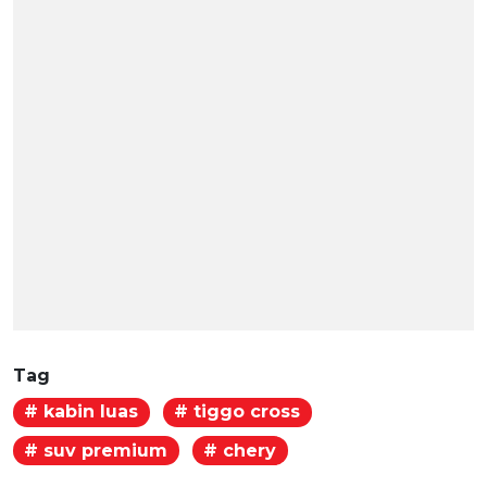
Tag
# kabin luas
# tiggo cross
# suv premium
# chery