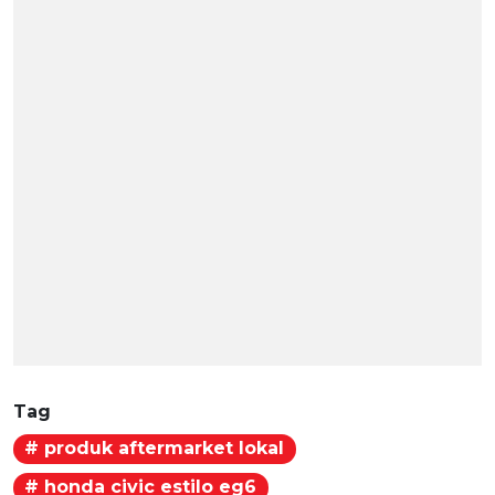
Tag
# produk aftermarket lokal
# honda civic estilo eg6