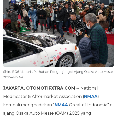
Shiro EG6 Menarik Perhatian Pengunjung di Ajang Osaka Auto Messe
2025--NMAA
JAKARTA, OTOMOTIFXTRA.COM
-- National
Modificator & Aftermarket Association (
NMAA
)
kembali menghadirkan "
NMAA
Great of Indonesia" di
ajang Osaka Auto Messe (OAM) 2025 yang