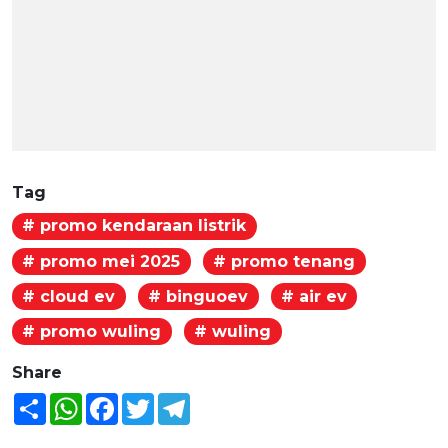
Tag
# promo kendaraan listrik
# promo mei 2025
# promo tenang
# cloud ev
# binguoev
# air ev
# promo wuling
# wuling
Share
Share
WhatsApp
Facebook
Twitter
Telegram