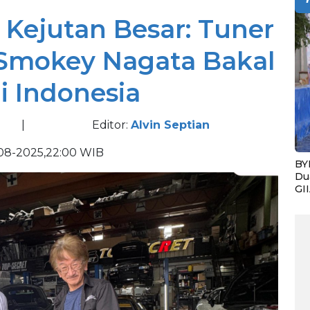
 Kejutan Besar: Tuner
 Smokey Nagata Bakal
i Indonesia
|
Editor:
Alvin Septian
08-2025,22:00 WIB
BY
Du
GI