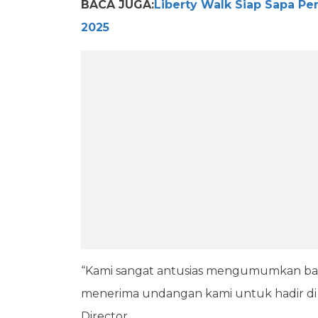
BACA JUGA:
Liberty Walk Siap Sapa Pe
2025
“Kami sangat antusias mengumumkan ba
menerima undangan kami untuk hadir di I
Director.