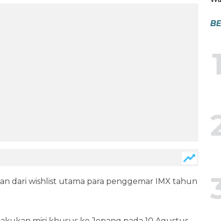
BE
ban dari wishlist utama para penggemar IMX tahun
lakukan misi khusus ke Jepang pada 10 Agustus