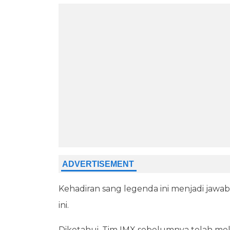
Kehadiran sang legenda ini menjadi jawa
ini.
Diketahui, Tim IMX sebelumnya telah me