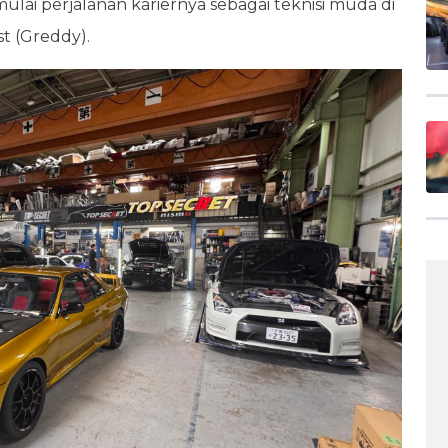
ulai perjalanan kariernya sebagai teknisi muda di
t (Greddy).