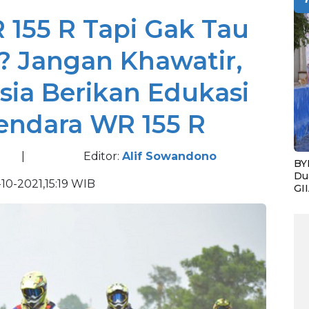
 155 R Tapi Gak Tau
? Jangan Khawatir,
ia Berikan Edukasi
endara WR 155 R
|
Editor:
Alif Sowandono
BY
Du
-10-2021,15:19 WIB
GI