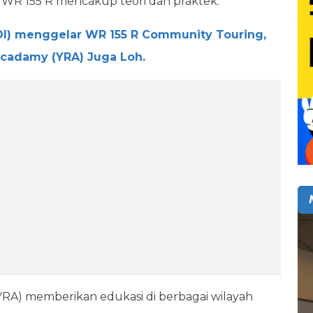
WR 155 R mencakup teori dan praktek.
I) menggelar WR 155 R Community Touring,
cadamy (YRA) Juga Loh.
YRA) memberikan edukasi di berbagai wilayah