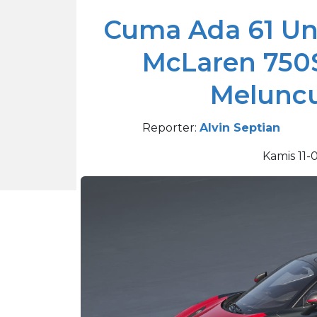
Cuma Ada 61 Unit
McLaren 750
Meluncu
Reporter:
Alvin Septian
Kamis 11-