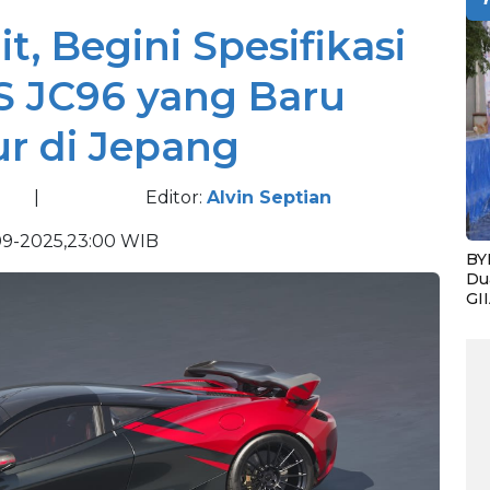
, Begini Spesifikasi
S JC96 yang Baru
r di Jepang
|
Editor:
Alvin Septian
09-2025,23:00 WIB
BY
Du
GI