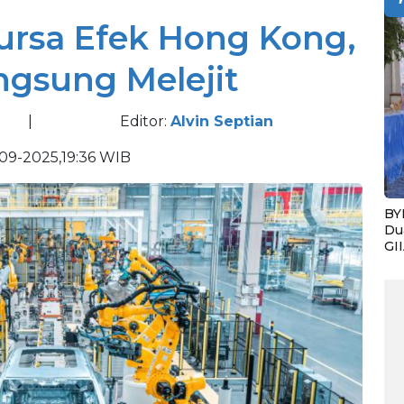
ursa Efek Hong Kong,
gsung Melejit
|
Editor:
Alvin Septian
09-2025,19:36 WIB
BY
Du
GI