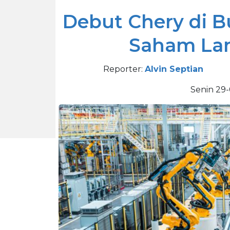
Debut Chery di B
Saham Lan
Reporter:
Alvin Septian
Senin 29-