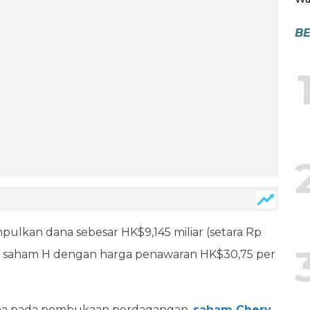
BE
ulkan dana sebesar HK$9,145 miliar (setara Rp
juta saham H dengan harga penawaran HK$30,75 per
mana pada pembukaan perdagangan,
saham Chery