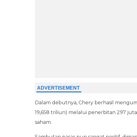
Dalam debutnya, Chery berhasil mengump
19,658 triliun) melalui penerbitan 297 
saham.
Sambutan pasar pun sangat positif, di