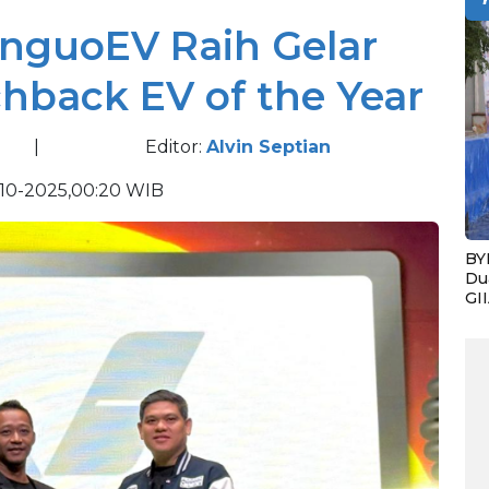
nguoEV Raih Gelar
chback EV of the Year
|
Editor:
Alvin Septian
10-2025,00:20 WIB
BY
Du
GI