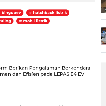
 binguoev
# hatchback listrik
uling
# mobil listrik
egram
form Berikan Pengalaman Berkendara
man dan Efisien pada LEPAS E4 EV