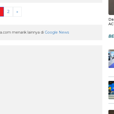
1
2
»
Da
AC
a.com menarik lainnya di
Google News
BE