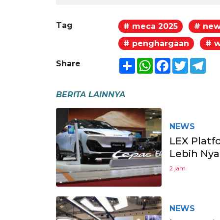
Tag
# meca 2025
# new
# penghargaan
# w
Share
WhatsApp
Facebook
Twitter
Tel
Share
BERITA LAINNYA
NEWS
LEX Plat
Lebih Nya
2 jam
NEWS