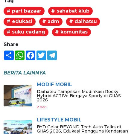
Tag
# part bazaar
# sahabat klub
# edukasi
# adm
# daihatsu
# suku cadang
# komunitas
Share
Share
WhatsApp
Facebook
Twitter
Telegram
BERITA LAINNYA
MODIF MOBIL
Daihatsu Tampilkan Modifikasi Rocky
Hybrid ACTIVe Bergaya Sporty di GIIAS
2026
2 hari
LIFESTYLE MOBIL
BYD Gelar BEYOND Tech Auto Talks di
GIIAS 2026, Edukasi Pengguna Kendaraan