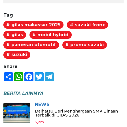
Tag
# giias makassar 2025
# suzuki fronx
# giias
# mobil hybrid
# pameran otomotif
# promo suzuki
# suzuki
Share
Share
WhatsApp
Facebook
Twitter
Telegram
BERITA LAINNYA
NEWS
Daihatsu Beri Penghargaan SMK Binaan
Terbaik di GIIAS 2026
5 jam