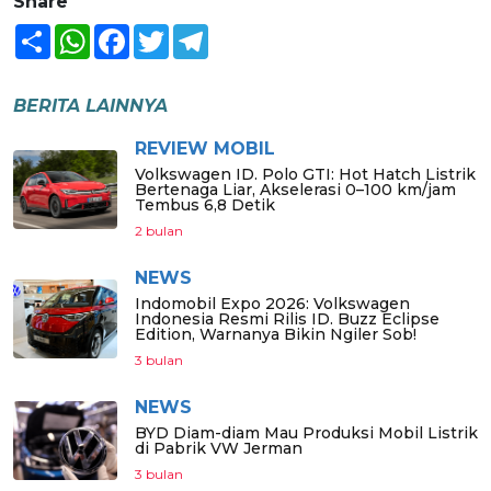
Share
Share
WhatsApp
Facebook
Twitter
Telegram
BERITA LAINNYA
REVIEW MOBIL
Volkswagen ID. Polo GTI: Hot Hatch Listrik
Bertenaga Liar, Akselerasi 0–100 km/jam
Tembus 6,8 Detik
2 bulan
NEWS
Indomobil Expo 2026: Volkswagen
Indonesia Resmi Rilis ID. Buzz Eclipse
Edition, Warnanya Bikin Ngiler Sob!
3 bulan
NEWS
BYD Diam-diam Mau Produksi Mobil Listrik
di Pabrik VW Jerman
3 bulan