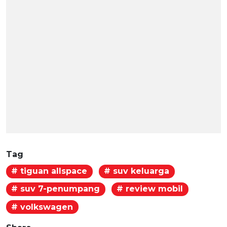
Tag
# tiguan allspace
# suv keluarga
# suv 7-penumpang
# review mobil
# volkswagen