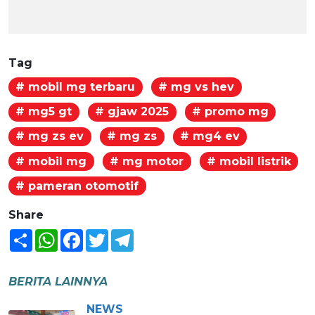
Tag
# mobil mg terbaru
# mg vs hev
# mg5 gt
# gjaw 2025
# promo mg
# mg zs ev
# mg zs
# mg4 ev
# mobil mg
# mg motor
# mobil listrik
# pameran otomotif
Share
Share
WhatsApp
Facebook
Twitter
Telegram
BERITA LAINNYA
NEWS