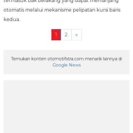
termasuk bak belakang yang dapat memanjang
otomatis melalui mekanisme pelipatan kursi baris
kedua.
1
2
»
Temukan konten otomotifxtra.com menarik lainnya di
Google News