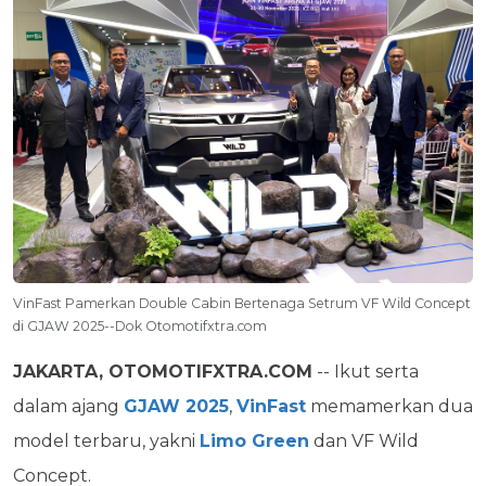
VinFast Pamerkan Double Cabin Bertenaga Setrum VF Wild Concept
di GJAW 2025--Dok Otomotifxtra.com
JAKARTA, OTOMOTIFXTRA.COM
-- Ikut serta
dalam ajang
GJAW 2025
,
VinFast
memamerkan dua
model terbaru, yakni
Limo Green
dan VF Wild
Concept.