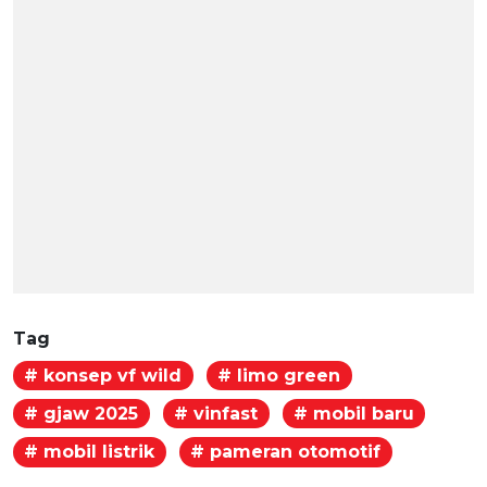
Tag
# konsep vf wild
# limo green
# gjaw 2025
# vinfast
# mobil baru
# mobil listrik
# pameran otomotif