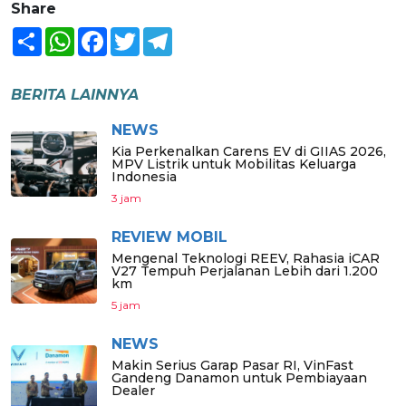
Share
Share
WhatsApp
Facebook
Twitter
Telegram
BERITA LAINNYA
NEWS
Kia Perkenalkan Carens EV di GIIAS 2026,
MPV Listrik untuk Mobilitas Keluarga
Indonesia
3 jam
REVIEW MOBIL
Mengenal Teknologi REEV, Rahasia iCAR
V27 Tempuh Perjalanan Lebih dari 1.200
km
5 jam
NEWS
Makin Serius Garap Pasar RI, VinFast
Gandeng Danamon untuk Pembiayaan
Dealer