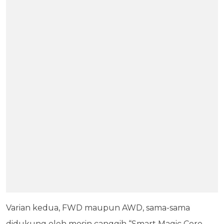
Varian kedua, FWD maupun AWD, sama-sama
didukung oleh mesin canggih “Smart Magic Core