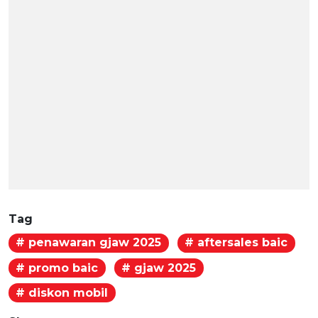
Tag
# penawaran gjaw 2025
# aftersales baic
# promo baic
# gjaw 2025
# diskon mobil