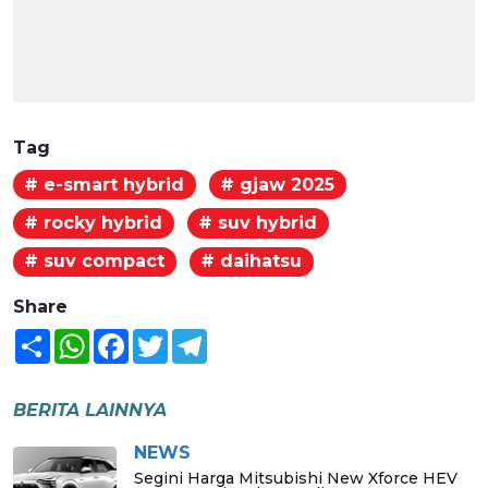
Tag
# e-smart hybrid
# gjaw 2025
# rocky hybrid
# suv hybrid
# suv compact
# daihatsu
Share
Share
WhatsApp
Facebook
Twitter
Telegram
BERITA LAINNYA
NEWS
Segini Harga Mitsubishi New Xforce HEV