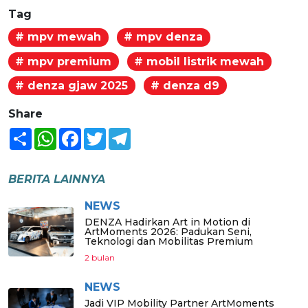
Tag
# mpv mewah
# mpv denza
# mpv premium
# mobil listrik mewah
# denza gjaw 2025
# denza d9
Share
Share
WhatsApp
Facebook
Twitter
Telegram
BERITA LAINNYA
NEWS
DENZA Hadirkan Art in Motion di
ArtMoments 2026: Padukan Seni,
Teknologi dan Mobilitas Premium
2 bulan
NEWS
Jadi VIP Mobility Partner ArtMoments