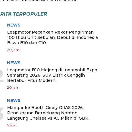
RITA TERPOPULER
NEWS
1
Leapmotor Pecahkan Rekor Pengiriman
100 Ribu Unit Sebulan, Debut di Indonesia
Bawa B10 dan C10
20 jam
NEWS
2
Leapmotor B10 Mejeng di Indomobil Expo
Semarang 2026, SUV Listrik Canggih
Bertabur Fitur Modern
20 jam
NEWS
3
Mampir ke Booth Geely GIIAS 2026,
Pengunjung Berpeluang Nonton
Langsung Chelsea vs AC Milan di GBK
5 jam