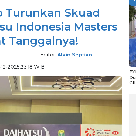
ap Turunkan Skuad
tsu Indonesia Masters
at Tanggalnya!
|
Editor:
Alvin Septian
-12-2025,23:18 WIB
BY
Du
GI