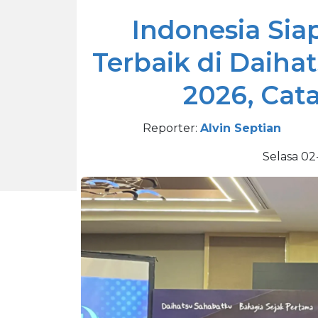
Indonesia Si
Terbaik di Daiha
2026, Cat
Reporter:
Alvin Septian
Selasa 02