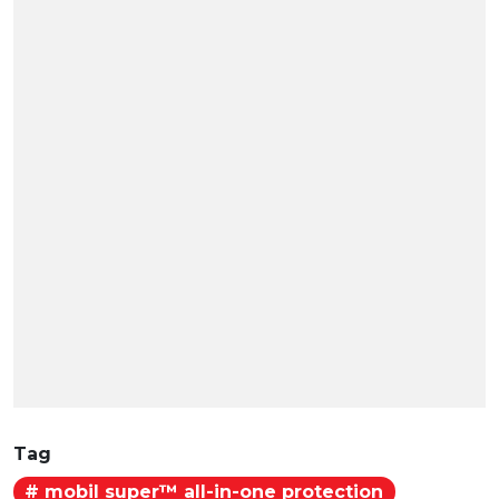
Tag
# mobil super™ all-in-one protection