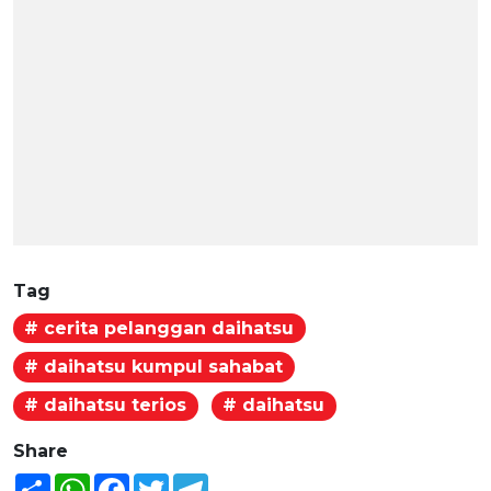
Tag
# cerita pelanggan daihatsu
# daihatsu kumpul sahabat
# daihatsu terios
# daihatsu
Share
Share
WhatsApp
Facebook
Twitter
Telegram