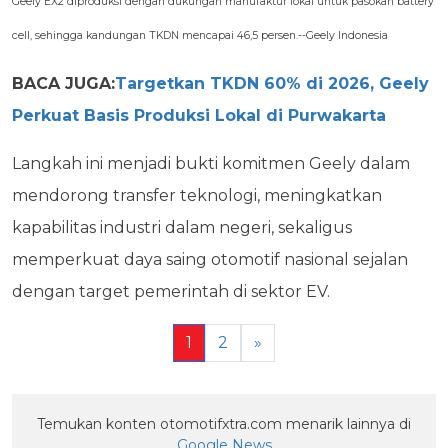
Geely EX2 diproduksi dengan dukungan manufaktur lokal untuk pasokan battery
cell, sehingga kandungan TKDN mencapai 46,5 persen.--Geely Indonesia
BACA JUGA:
Targetkan TKDN 60% di 2026, Geely
Perkuat Basis Produksi Lokal di Purwakarta
Langkah ini menjadi bukti komitmen Geely dalam
mendorong transfer teknologi, meningkatkan
kapabilitas industri dalam negeri, sekaligus
memperkuat daya saing otomotif nasional sejalan
dengan target pemerintah di sektor EV.
1
2
»
Temukan konten otomotifxtra.com menarik lainnya di
Google News