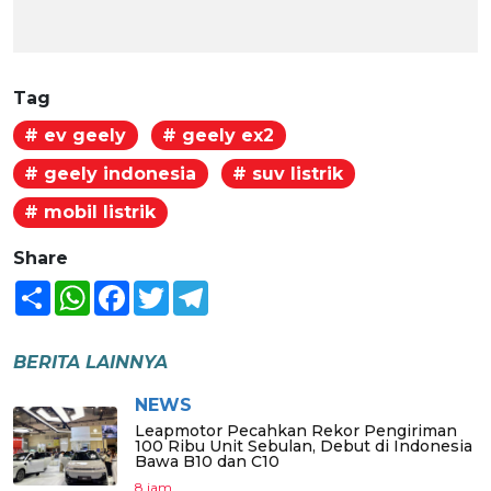
Tag
# ev geely
# geely ex2
# geely indonesia
# suv listrik
# mobil listrik
Share
Share
WhatsApp
Facebook
Twitter
Telegram
BERITA LAINNYA
NEWS
Leapmotor Pecahkan Rekor Pengiriman
100 Ribu Unit Sebulan, Debut di Indonesia
Bawa B10 dan C10
8 jam