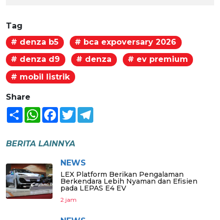
Tag
# denza b5
# bca expoversary 2026
# denza d9
# denza
# ev premium
# mobil listrik
Share
Share
WhatsApp
Facebook
Twitter
Telegram
BERITA LAINNYA
NEWS
LEX Platform Berikan Pengalaman
Berkendara Lebih Nyaman dan Efisien
pada LEPAS E4 EV
2 jam