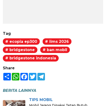
Tag
# ecopia ep300
# iims 2026
# bridgestone
# ban mobil
# bridgestone indonesia
Share
Share
WhatsApp
Facebook
Twitter
Telegram
BERITA LAINNYA
TIPS MOBIL
Mobil Jarang Dipakai Tetap Butuh