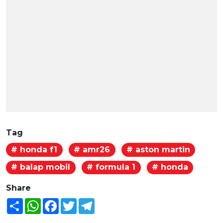
Tag
# honda f1
# amr26
# aston martin
# balap mobil
# formula 1
# honda
Share
Share
WhatsApp
Facebook
Twitter
Telegram