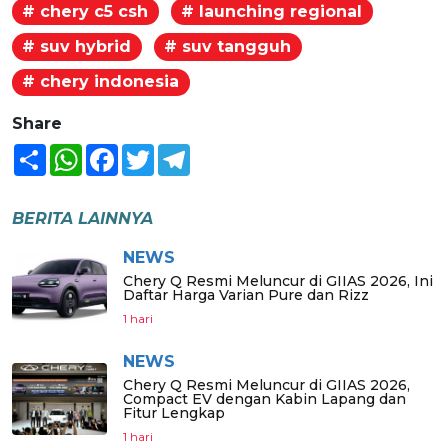
# chery c5 csh
# launching regional
# suv hybrid
# suv tangguh
# chery indonesia
Share
Share
WhatsApp
Facebook
Twitter
Telegram
BERITA LAINNYA
NEWS
Chery Q Resmi Meluncur di GIIAS 2026, Ini
Daftar Harga Varian Pure dan Rizz
1 hari
NEWS
Chery Q Resmi Meluncur di GIIAS 2026,
Compact EV dengan Kabin Lapang dan
Fitur Lengkap
1 hari