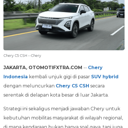
Chery C5 CSH --Chery
JAKARTA, OTOMOTIFXTRA.COM
--
Chery
Indonesia
kembali unjuk gigi di pasar
SUV hybrid
dengan meluncurkan
Chery C5 CSH
secara
serentak di delapan kota besar di luar Jakarta.
Strategi ini sekaligus menjadi jawaban Chery untuk
kebutuhan mobilitas masyarakat di wilayah regional,
di mana kendaraan bukan hanya soal gaya, tapi juga