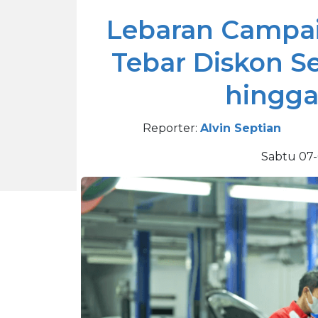
Lebaran Campai
Tebar Diskon Se
hingga
Reporter:
Alvin Septian
Sabtu 07-