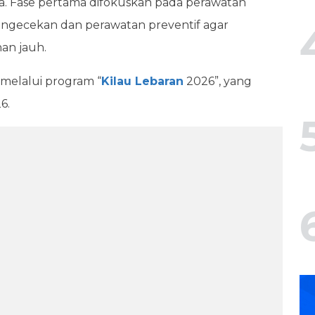
ma. Fase pertama difokuskan pada perawatan
engecekan dan perawatan preventif agar
an jauh.
melalui program “
Kilau Lebaran
2026”, yang
6.