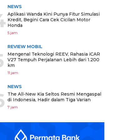
NEWS
4
Aplikasi Wanda Kini Punya Fitur Simulasi
Kredit, Begini Cara Cek Cicilan Motor
Honda
5 jam
REVIEW MOBIL
5
Mengenal Teknologi REEV, Rahasia iCAR
V27 Tempuh Perjalanan Lebih dari 1.200
km
11 jam
NEWS
6
The All-New Kia Seltos Resmi Mengaspal
di Indonesia, Hadir dalam Tiga Varian
7 jam