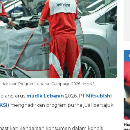
KSI Hadirkan Program Lebaran Campaign 2026--MMKSI
jelang arus
mudik Lebaran
2026, PT
Mitsubishi
KSI
) menghadirkan program purna jual bertajuk
Bia
mastikan kendaraan konsumen dalam kondisi
Wa