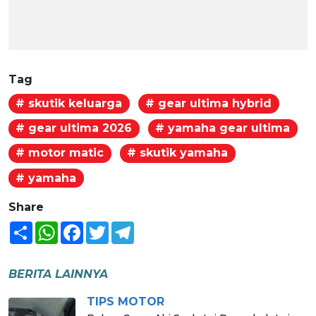
Tag
# skutik keluarga
# gear ultima hybrid
# gear ultima 2026
# yamaha gear ultima
# motor matic
# skutik yamaha
# yamaha
Share
Share
WhatsApp
Facebook
Twitter
Telegram
BERITA LAINNYA
TIPS MOTOR