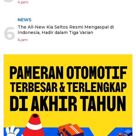
4 jam
NEWS
6
The All-New Kia Seltos Resmi Mengaspal di
Indonesia, Hadir dalam Tiga Varian
6 jam