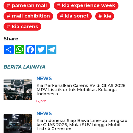
# pameran mall
# kia experience week
# mall exhibition
# kia sonet
# kia
# kia carens
Share
Share
WhatsApp
Facebook
Twitter
Telegram
BERITA LAINNYA
NEWS
Kia Perkenalkan Carens EV di GIIAS 2026,
MPV Listrik untuk Mobilitas Keluarga
Indonesia
8 jam
NEWS
Kia Indonesia Siap Bawa Line-up Lengkap
ke GIIAS 2026, Mulai SUV hingga Mobil
Listrik Premium