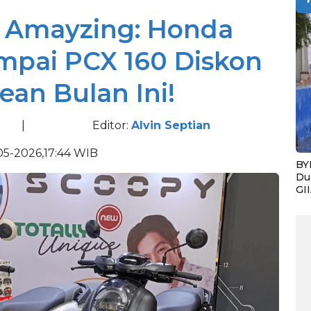
o Amayzing: Honda
ampai PCX 160 Diskon
an Bulan Ini!
|
Editor:
Alvin Septian
-05-2026,17:44 WIB
BY
Du
GI