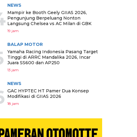
NEWS
4
Mampir ke Booth Geely GIIAS 2026,
Pengunjung Berpeluang Nonton
Langsung Chelsea vs AC Milan di GBK
19 jam
BALAP MOTOR
5
Yamaha Racing Indonesia Pasang Target
Tinggi di ARRC Mandalika 2026, Incar
Juara SS600 dan AP250
13 jam
NEWS
6
GAC HYPTEC HT Pamer Dua Konsep
Modifikasi di GIIAS 2026
18 jam