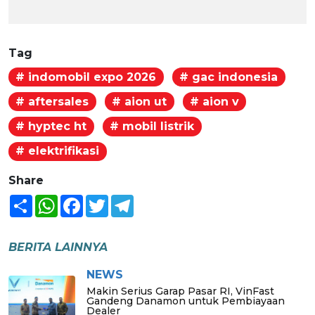
Tag
# indomobil expo 2026
# gac indonesia
# aftersales
# aion ut
# aion v
# hyptec ht
# mobil listrik
# elektrifikasi
Share
Share
WhatsApp
Facebook
Twitter
Telegram
BERITA LAINNYA
NEWS
Makin Serius Garap Pasar RI, VinFast
Gandeng Danamon untuk Pembiayaan
Dealer