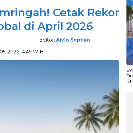
mringah! Cetak Rekor
bal di April 2026
|
Editor:
Alvin Septian
05-2026,14:49 WIB
BY
Du
GI