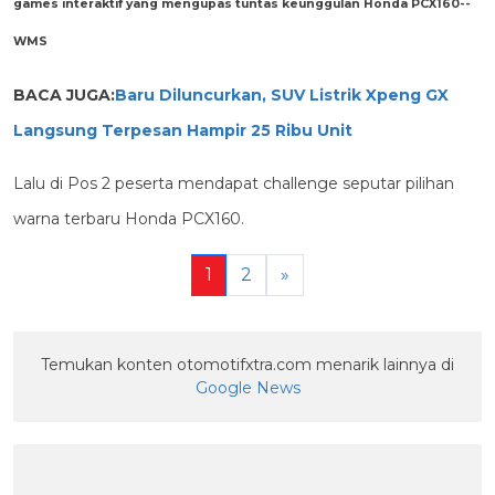
games interaktif yang mengupas tuntas keunggulan Honda PCX160--
WMS
BACA JUGA:
Baru Diluncurkan, SUV Listrik Xpeng GX
Langsung Terpesan Hampir 25 Ribu Unit
Lalu di Pos 2 peserta mendapat challenge seputar pilihan
warna terbaru Honda PCX160.
1
2
»
Temukan konten otomotifxtra.com menarik lainnya di
Google News