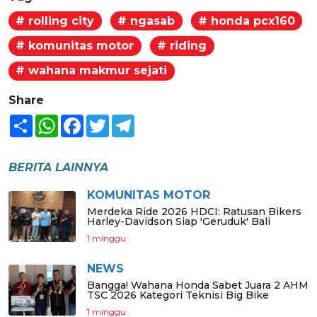
# rolling city
# ngasab
# honda pcx160
# komunitas motor
# riding
# wahana makmur sejati
Share
Share
WhatsApp
Facebook
Twitter
Telegram
BERITA LAINNYA
KOMUNITAS MOTOR
Merdeka Ride 2026 HDCI: Ratusan Bikers
Harley-Davidson Siap 'Geruduk' Bali
1 minggu
NEWS
Bangga! Wahana Honda Sabet Juara 2 AHM
TSC 2026 Kategori Teknisi Big Bike
1 minggu