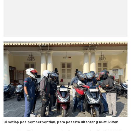
Di setiap pos pemberhentian, para peserta ditantang buat ikutan