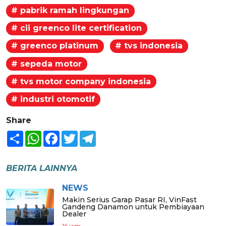
# pabrik ramah lingkungan
# cii greenco lite certification
# greenco platinum
# tvs indonesia
# sepeda motor
# tvs motor company indonesia
# industri otomotif
Share
Share
WhatsApp
Facebook
Twitter
Telegram
BERITA LAINNYA
NEWS
Makin Serius Garap Pasar RI, VinFast
Gandeng Danamon untuk Pembiayaan
Dealer
16 jam