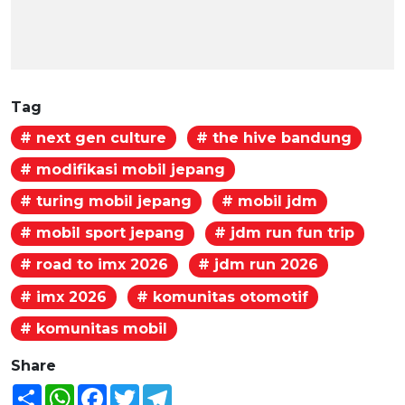
Tag
# next gen culture
# the hive bandung
# modifikasi mobil jepang
# turing mobil jepang
# mobil jdm
# mobil sport jepang
# jdm run fun trip
# road to imx 2026
# jdm run 2026
# imx 2026
# komunitas otomotif
# komunitas mobil
Share
Share
WhatsApp
Facebook
Twitter
Telegram