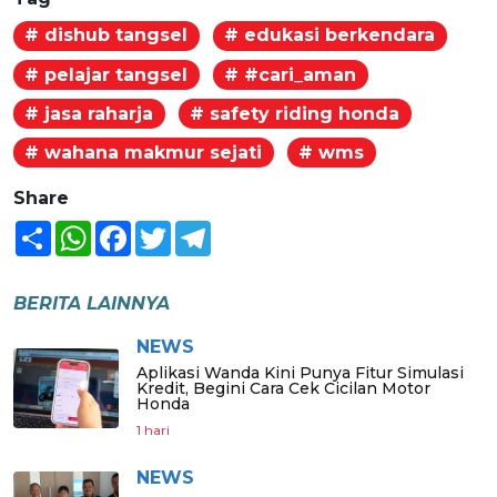
# dishub tangsel
# edukasi berkendara
# pelajar tangsel
# #cari_aman
# jasa raharja
# safety riding honda
# wahana makmur sejati
# wms
Share
Share
WhatsApp
Facebook
Twitter
Telegram
BERITA LAINNYA
NEWS
Aplikasi Wanda Kini Punya Fitur Simulasi
Kredit, Begini Cara Cek Cicilan Motor
Honda
1 hari
NEWS