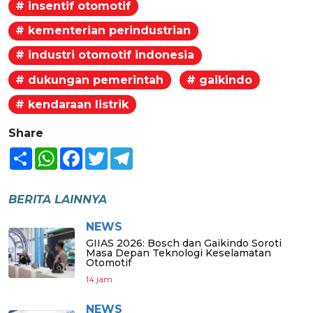
# insentif otomotif
# kementerian perindustrian
# industri otomotif indonesia
# dukungan pemerintah
# gaikindo
# kendaraan listrik
Share
Share
WhatsApp
Facebook
Twitter
Telegram
BERITA LAINNYA
NEWS
GIIAS 2026: Bosch dan Gaikindo Soroti
Masa Depan Teknologi Keselamatan
Otomotif
14 jam
NEWS