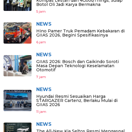
Kompas Lestari dan 4GoodThings, Sulap
Botol Oli Jadi Karya Bermakna
5 jam
NEWS
Hino Pamer Truk Pemadam Kebakaran di
GIIAS 2026, Begini Spesifikasinya
6 jam
NEWS
GIIAS 2026: Bosch dan Gaikindo Soroti
Masa Depan Teknologi Keselamatan
Otomotif
7 jam
NEWS
Hyundai Resmi Sesuaikan Harga
STARGAZER Cartenz, Berlaku Mulai di
GIIAS 2026
11 jam
NEWS
The All-New Kia Seltos Resmi Mengaspal