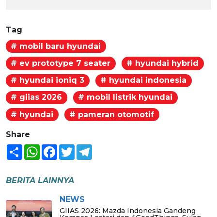
Tag
# mobil baru hyundai
# ev prototype 7 seater
# hyundai hybrid
# hyundai ioniq 3
# hyundai indonesia
# giias 2026
# mobil listrik hyundai
# hyundai
# pameran otomotif
Share
Share
WhatsApp
Facebook
Twitter
Telegram
BERITA LAINNYA
NEWS
GIIAS 2026: Mazda Indonesia Gandeng