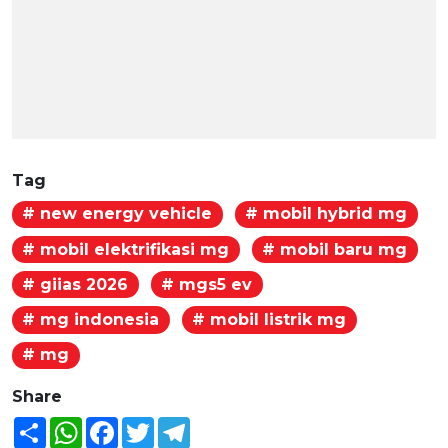
Tag
# new energy vehicle
# mobil hybrid mg
# mobil elektrifikasi mg
# mobil baru mg
# giias 2026
# mgs5 ev
# mg indonesia
# mobil listrik mg
# mg
Share
Share
WhatsApp
Facebook
Twitter
Telegram