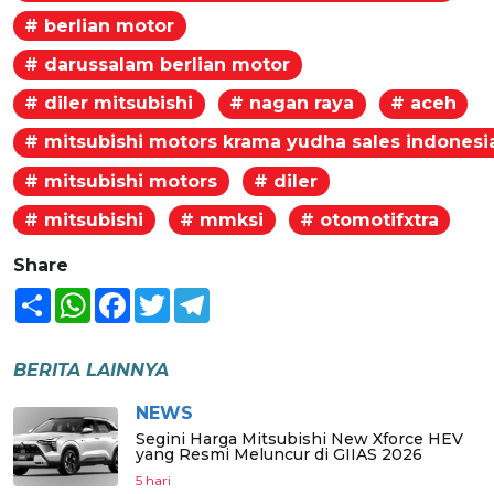
# berlian motor
# darussalam berlian motor
# diler mitsubishi
# nagan raya
# aceh
# mitsubishi motors krama yudha sales indonesi
# mitsubishi motors
# diler
# mitsubishi
# mmksi
# otomotifxtra
Share
Share
WhatsApp
Facebook
Twitter
Telegram
BERITA LAINNYA
NEWS
Segini Harga Mitsubishi New Xforce HEV
yang Resmi Meluncur di GIIAS 2026
5 hari