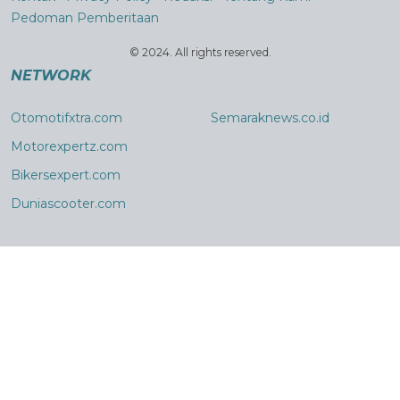
Pedoman Pemberitaan
© 2024. All rights reserved.
NETWORK
Otomotifxtra.com
Semaraknews.co.id
Motorexpertz.com
Bikersexpert.com
Duniascooter.com