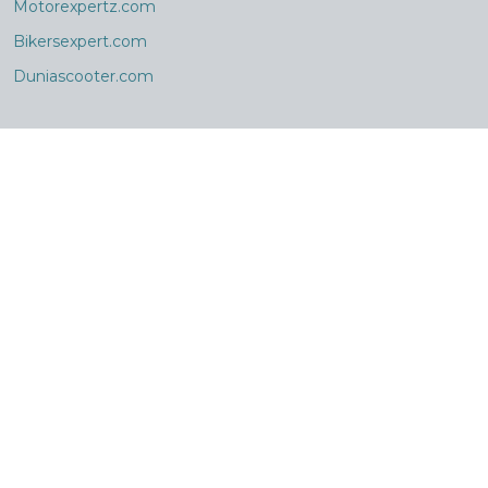
Motorexpertz.com
Bikersexpert.com
Duniascooter.com