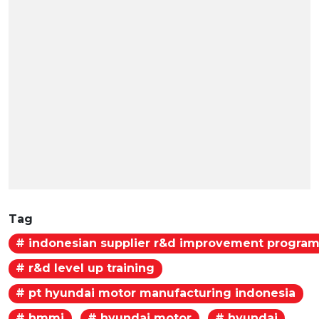
Tag
# indonesian supplier r&d improvement progra
# r&d level up training
# pt hyundai motor manufacturing indonesia
# hmmi
# hyundai motor
# hyundai