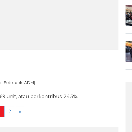
r.|Foto: dok. ADM|
69 unit, atau berkontribusi 24,5%.
1
2
»