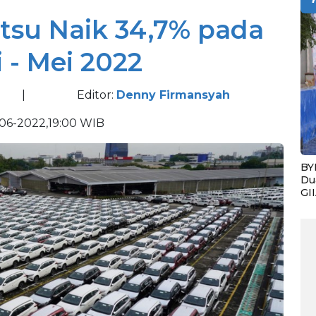
tsu Naik 34,7% pada
 - Mei 2022
|
Editor:
Denny Firmansyah
06-2022,19:00 WIB
BY
Du
GI