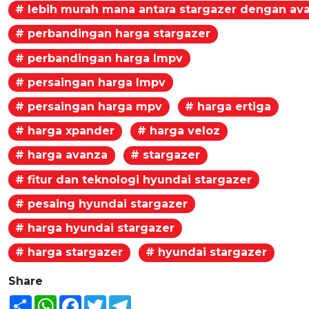
# lebih murah mana antara stargazer dengan av
# perbandingan harga stargazer
# perbandingan harga lmpv
# persaingan harga lmpv
# persaingan harga mpv
# harga ertiga
# harga xpander
# harga veloz
# harga avanza
# stargazer
# fitur dan teknologi hyundai stargazer
# pesaing hyundai stargazer
# harga hyundai stargazer
# harga stargazer
# hyundai stargazer
Share
Share
WhatsApp
Facebook
Twitter
Telegram