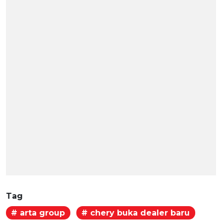
Tag
# arta group
# chery buka dealer baru